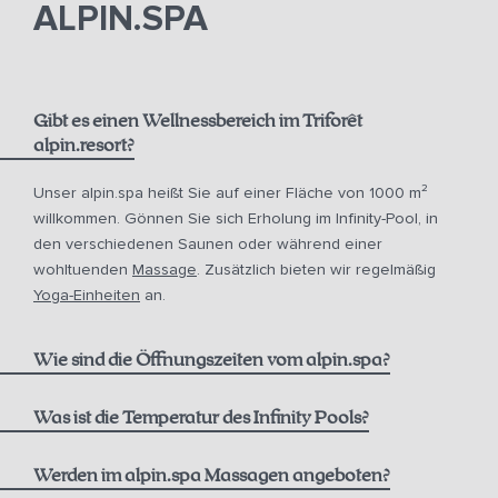
ALPIN.SPA
Sonnenliegen sind jedoch für die Fellnasen tabu, da sie den
zweibeinigen Gästen vorbehalten sind.
Gibt es einen Wellnessbereich im Triforêt
alpin.resort?
Unser alpin.spa heißt Sie auf einer Fläche von 1000 m²
willkommen. Gönnen Sie sich Erholung im Infinity-Pool, in
den verschiedenen Saunen oder während einer
wohltuenden
Massage
. Zusätzlich bieten wir regelmäßig
Yoga-Einheiten
an.
Wie sind die Öffnungszeiten vom alpin.spa?
Infinity Pool:
Was ist die Temperatur des Infinity Pools?
Werden im alpin.spa Massagen angeboten?
Sauna & Dampfbad (Adults only):