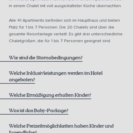
in einem Chalet mit voll ausgestatteter Küche übernachten.
Alle 41 Apartments befinden sich im Haupthaus und bieten
ab 10 Uhr für € 150,00
Platz für 1 bis 7 Personen. Die 20 Chalets sind über die
gesamte Resortanlage verteilt. Es gibt drei unterschiedliche
ab 12 Uhr für € 75,00
Chaletgrößen, die für 1 bis 7 Personen geeignet sind.
ab 14 Uhr für € 50,00
Wie sind die Stornobedingungen?
Welche Inklusivleistungen werden im Hotel
angeboten?
Nicht erstattbare Rate inkl. Frühstück:
1 Flasche Bergquellwasser
Welche Ermäßigung erhalten Kinder?
1000 m² alpin.spa mit Infinitypool, Saunen & Dampfbad
0-5 Jahre
Was ist das Baby-Package?
Frühstück im Hutterer alpin.restaurant,
siehe aktuelle
Beste verfügbare Rate inkl. Frühstück:
Öffnungszeiten
Welche Freizeitmöglichkeiten haben Kinder und
Jugendliche?