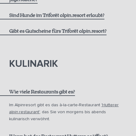
alpin.spa Leihtasche und Bademäntel
Ab 6 Jahren
Täglicher Handtuch- und Wäschewechsel auf Wunsch
Sind Hunde im Triforêt alpin.resort erlaubt?
Flexible Rate inkl. Frühstück:
Fitness (24 h geöffnet)
Gibt es Gutscheine fürs Triforêt alpin.resort?
Umfangreiches Aktivprogramm mit Yoga uvm.
Gutscheine
Im Sommer kostenlose Nutzung der Mautstrasse und
Bergbahnen mit der Pyhrn-Priel AktivCard
KULINARIK
Kostenloser Parkplatz am Hotel
Unbetreutes Kinder- und Jugend-Spielzimmer
Spiele zum Ausleihen
Wie viele Restaurants gibt es?
Im Alpinresort gibt es das à-la-carte-Restaurant
'Hutterer
alpin.restaurant'
, das Sie von morgens bis abends
kulinarisch verwöhnt.