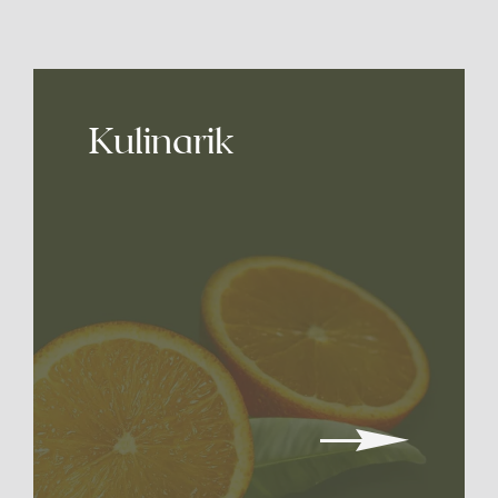
Rodeln
Wintersportschule Stodertal
hier
Kulinarik
Kontakt
+43 7564 20 600
info@wss-ski.at