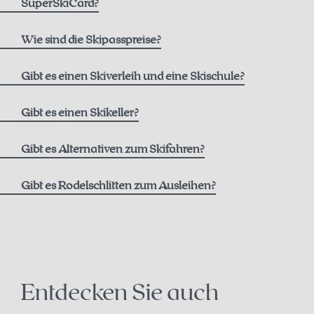
SuperSkiCard?
Wie sind die Skipasspreise?
hier
Gibt es einen Skiverleih und eine Skischule?
Skiverleih
Gibt es einen Skikeller?
Intersport Pachleitner
Gibt es Alternativen zum Skifahren?
Gibt es Rodelschlitten zum Ausleihen?
Kontakt
+43 7564 5205
Schneeschuhtrails auf der Höss
office@intersport-pachleitner.at
Langlaufen in Hinterstoder
Entdecken Sie auch
Skischule
Paragleiten im Winter