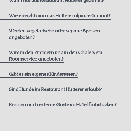
Wann hat das Restaurant Hutterer geöffnet?
Wie erreicht man das Hutterer alpin.restaurant?
hier.
Werden vegetarische oder vegane Speisen
angeboten?
Wird in den Zimmern und in den Chalets ein
Roomservice angeboten?
Gibt es ein eigenes Kinderessen?
Sind Hunde im Restaurant Hutterer erlaubt?
Im Innenbereich des Restaurants können Sie morgens ohne
Können auch externe Gäste im Hotel frühstücken?
Ihren Hund frühstücken, während Ihr Hund draußen auf der
Sonnenterrasse willkommen ist und Sie dort begleiten darf.
Ab Mittag freuen wir uns, auch Ihren vierbeinigen Begleiter im
Restaurant begrüßen zu dürfen.
Stühle, Bänke und
telefonisch
E-Mail.