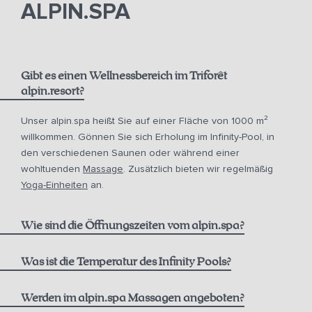
ALPIN.SPA
Sonnenliegen sind jedoch für die Fellnasen tabu, da sie den
zweibeinigen Gästen vorbehalten sind.
Gibt es einen Wellnessbereich im Triforêt
alpin.resort?
Unser alpin.spa heißt Sie auf einer Fläche von 1000 m²
willkommen. Gönnen Sie sich Erholung im Infinity-Pool, in
den verschiedenen Saunen oder während einer
wohltuenden
Massage
. Zusätzlich bieten wir regelmäßig
Yoga-Einheiten
an.
Wie sind die Öffnungszeiten vom alpin.spa?
Infinity Pool:
Was ist die Temperatur des Infinity Pools?
Werden im alpin.spa Massagen angeboten?
Sauna & Dampfbad (Adults only):