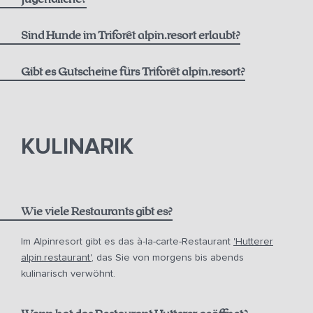
alpin.spa Leihtasche und Bademäntel
Ab 6 Jahren
Täglicher Handtuch- und Wäschewechsel auf Wunsch
Sind Hunde im Triforêt alpin.resort erlaubt?
Flexible Rate inkl. Frühstück:
Fitness (24 h geöffnet)
Gibt es Gutscheine fürs Triforêt alpin.resort?
Umfangreiches Aktivprogramm mit Yoga uvm.
Gutscheine
Im Sommer kostenlose Nutzung der Mautstrasse und
Bergbahnen mit der Pyhrn-Priel AktivCard
KULINARIK
Kostenloser Parkplatz am Hotel
Unbetreutes Kinder- und Jugend-Spielzimmer
Spiele zum Ausleihen
Wie viele Restaurants gibt es?
Im Alpinresort gibt es das à-la-carte-Restaurant
'Hutterer
alpin.restaurant'
, das Sie von morgens bis abends
kulinarisch verwöhnt.