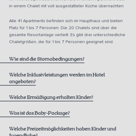
in einem Chalet mit voll ausgestatteter Küche übernachten.
Alle 41 Apartments befinden sich im Haupthaus und bieten
ab 10 Uhr für € 150,00
Platz für 1 bis 7 Personen. Die 20 Chalets sind über die
gesamte Resortanlage verteilt. Es gibt drei unterschiedliche
ab 12 Uhr für € 75,00
Chaletgrößen, die für 1 bis 7 Personen geeignet sind.
ab 14 Uhr für € 50,00
Wie sind die Stornobedingungen?
Welche Inklusivleistungen werden im Hotel
angeboten?
Nicht erstattbare Rate inkl. Frühstück:
1 Flasche Bergquellwasser
Welche Ermäßigung erhalten Kinder?
1000 m² alpin.spa mit Infinitypool, Saunen & Dampfbad
0-5 Jahre
Was ist das Baby-Package?
Frühstück im Hutterer alpin.restaurant,
siehe aktuelle
Beste verfügbare Rate inkl. Frühstück:
Öffnungszeiten
Welche Freizeitmöglichkeiten haben Kinder und
Jugendliche?