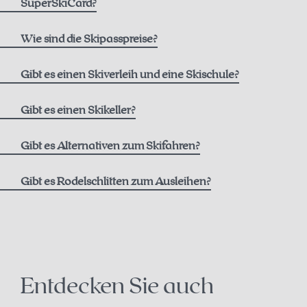
SuperSkiCard?
Wie sind die Skipasspreise?
hier
Gibt es einen Skiverleih und eine Skischule?
Skiverleih
Gibt es einen Skikeller?
Intersport Pachleitner
Gibt es Alternativen zum Skifahren?
Gibt es Rodelschlitten zum Ausleihen?
Kontakt
+43 7564 5205
Schneeschuhtrails auf der Höss
office@intersport-pachleitner.at
Langlaufen in Hinterstoder
Entdecken Sie auch
Skischule
Paragleiten im Winter