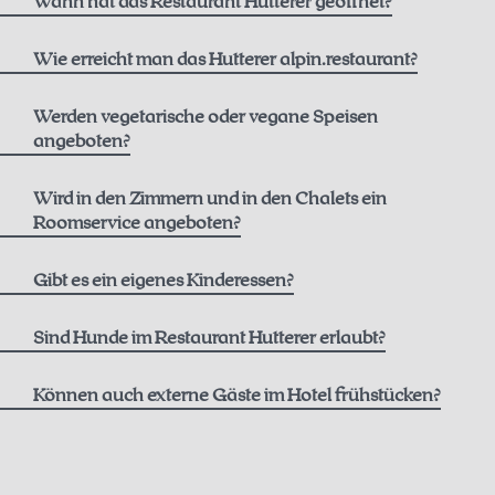
Wann hat das Restaurant Hutterer geöffnet?
Wie erreicht man das Hutterer alpin.restaurant?
hier.
Werden vegetarische oder vegane Speisen
angeboten?
Wird in den Zimmern und in den Chalets ein
Roomservice angeboten?
Gibt es ein eigenes Kinderessen?
Sind Hunde im Restaurant Hutterer erlaubt?
Im Innenbereich des Restaurants können Sie morgens ohne
Können auch externe Gäste im Hotel frühstücken?
Ihren Hund frühstücken, während Ihr Hund draußen auf der
Sonnenterrasse willkommen ist und Sie dort begleiten darf.
Ab Mittag freuen wir uns, auch Ihren vierbeinigen Begleiter im
Restaurant begrüßen zu dürfen.
Stühle, Bänke und
telefonisch
E-Mail.