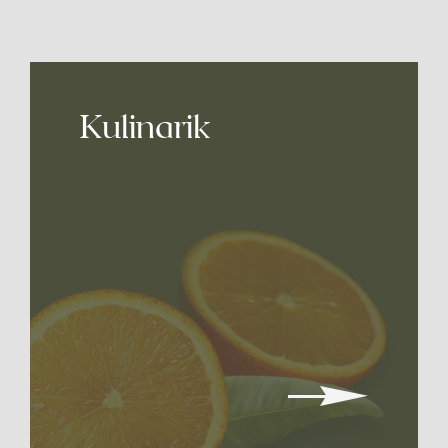
Rodeln
Wintersportschule Stodertal
hier
Kulinarik
Kontakt
+43 7564 20 600
info@wss-ski.at